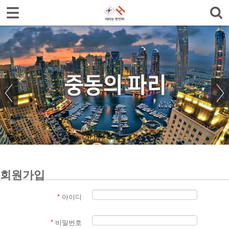
로그인
회원가입
한인회소개
공지사항
한글학교
나눔터
갤러리
회원가입
*
아이디
*
비밀번호