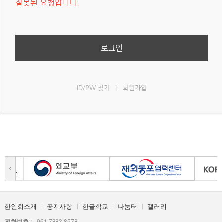
잘못된 요청입니다.
로그인
ID/PW 찾기
|
회원가입
한인회소개
공지사항
한글학교
나눔터
갤러리
전화번호
: +961 7883 8578