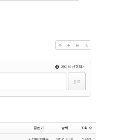
에디터 선택하기
글쓴이
날짜
조회 수
사랑해레바논
2012.09.28
53069