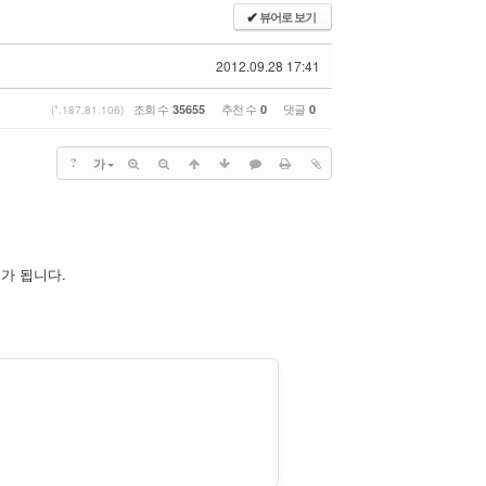
뷰어로 보기
✔
2012.09.28 17:41
조회 수
추천 수
댓글
35655
0
0
(*.187.81.106)
?
가
가 됩니다.