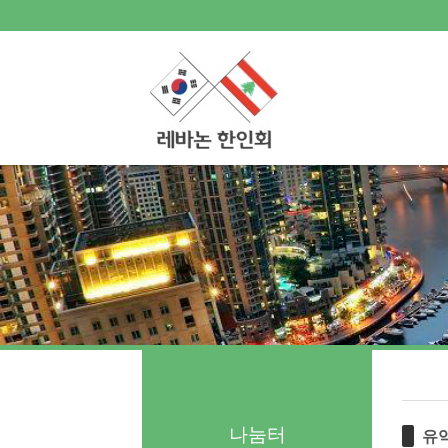
로그인
회원가입
Sketchbook5, 스케치북5
Sketchbook5, 스케치북5
한인회소개
공지사항
한글학교
Sketchbook5, 스케치북5
Sketchbook5, 스케치북5
나눔터
- 한인동정
- 생활정보 묻고 답하기
- 레바논여행 묻고 답하기
- 이야기마당
갤러리
나눔터
유