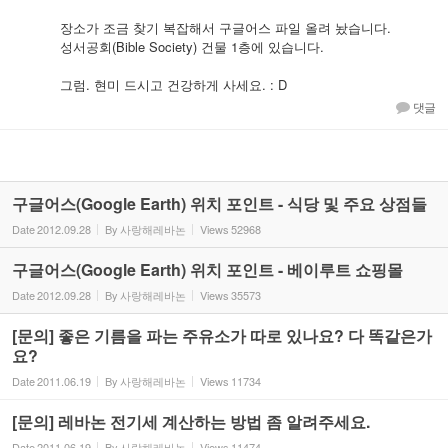
장소가 조금 찾기 복잡해서 구글어스 파일 올려 놨습니다.
성서공회(Bible Society) 건물 1층에 있습니다.
그럼. 현미 드시고 건강하게 사세요. : D
댓글
구글어스(Google Earth) 위치 포인트 - 식당 및 주요 상점들
Date
2012.09.28
By
사랑해레바논
Views
52968
구글어스(Google Earth) 위치 포인트 - 베이루트 쇼핑몰
Date
2012.09.28
By
사랑해레바논
Views
35573
[문의] 좋은 기름을 파는 주유소가 따로 있나요? 다 똑같은가
요?
Date
2011.06.19
By
사랑해레바논
Views
11734
[문의] 레바논 전기세 계산하는 방법 좀 알려주세요.
Date
2011.06.19
By
사랑해레바논
Views
11474