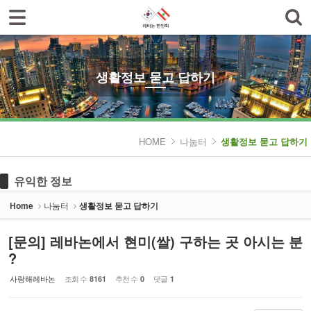
로그인
회원가입
Sketchbook5, 스케치북5
한인회소개
공지사항
생활정보 묻고 답하기
한글학교
Sketchbook5, 스케치북5
나눔터
HOME
나눔터
생활정보 묻고 답하기
- 한인동정
유익한 정보
- 생활정보 묻고 답하기
Home
나눔터
생활정보 묻고 답하기
- 레바논여행 묻고 답하기
[문의] 레바논에서 현미(쌀) 구하는 곳 아시는 분
- 이야기마당
?
갤러리
사랑해레바논
조회 수
추천 수
댓글
8161
0
1