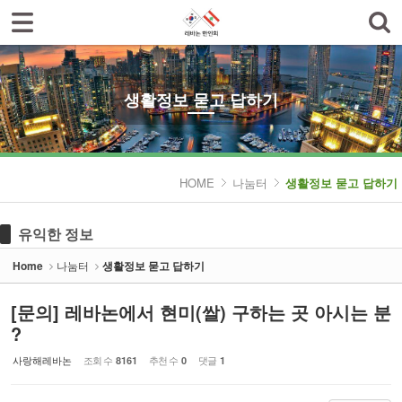
로그인
회원가입
Sketchbook5, 스케치북5
한인회소개
공지사항
생활정보 묻고 답하기
한글학교
Sketchbook5, 스케치북5
나눔터
HOME
나눔터
생활정보 묻고 답하기
- 한인동정
유익한 정보
- 생활정보 묻고 답하기
Home
나눔터
생활정보 묻고 답하기
- 레바논여행 묻고 답하기
[문의] 레바논에서 현미(쌀) 구하는 곳 아시는 분
- 이야기마당
?
갤러리
사랑해레바논
조회 수
추천 수
댓글
8161
0
1