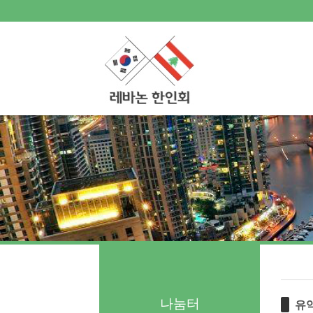
로그인
회원가입
Sketchbook5, 스케치북5
Sketchbook5, 스케치북5
한인회소개
공지사항
한글학교
Sketchbook5, 스케치북5
Sketchbook5, 스케치북5
나눔터
- 한인동정
- 생활정보 묻고 답하기
- 레바논여행 묻고 답하기
- 이야기마당
갤러리
나눔터
유