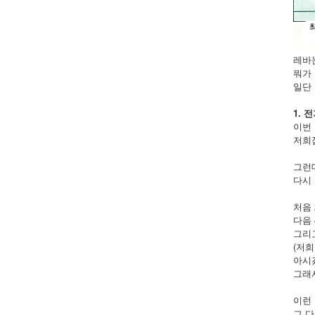
레바
뭐가 
일단 
1. 
이번 
저희집
그런데
다시 
처음 
다음 
그리고
(저희
아시겠
그래서
이런
그 다음