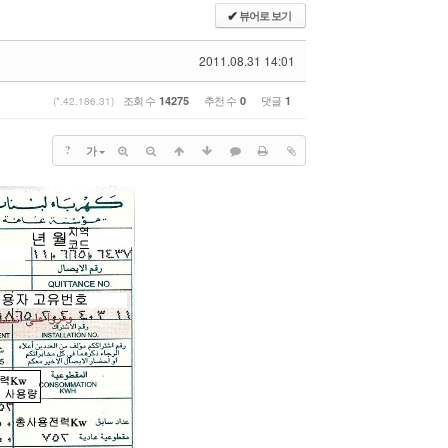
뷰어로 보기
✔
2011.08.31 14:01
조회 수
추천 수
댓글
14275
0
1
(*.42.186.31)
?
가