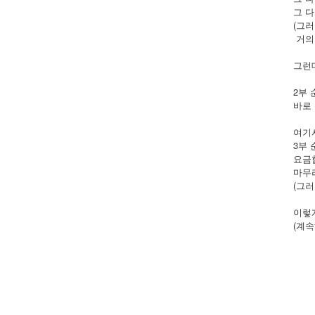
그 다
(그러
거의 
그런
2부 
바로 
여기
3부 
요금합
마무리
(그러
이렇게
(계