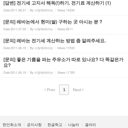
[답변] 전기세 고지서 해독(!)하기. 전기료 계산하기 (1)
Date
2011.08.31
By
사랑해레바논
Views
14230
[문의] 레바논에서 현미(쌀) 구하는 곳 아시는 분 ?
Date
2011.07.02
By
사랑해레바논
Views
8211
[문의] 레바논 전기세 계산하는 방법 좀 알려주세요.
Date
2011.06.19
By
사랑해레바논
Views
11533
[문의] 좋은 기름을 파는 주유소가 따로 있나요? 다 똑같은가
요?
Date
2011.06.19
By
사랑해레바논
Views
11785
Prev
1
Next
한인회소개
공지사항
한글학교
나눔터
갤러리