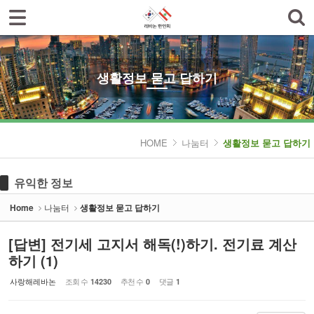
로그인
회원가입
Sketchbook5, 스케치북5
한인회소개
공지사항
생활정보 묻고 답하기
한글학교
Sketchbook5, 스케치북5
나눔터
HOME
나눔터
생활정보 묻고 답하기
- 한인동정
유익한 정보
- 생활정보 묻고 답하기
Home
나눔터
생활정보 묻고 답하기
- 레바논여행 묻고 답하기
[답변] 전기세 고지서 해독(!)하기. 전기료 계산
- 이야기마당
하기 (1)
갤러리
사랑해레바논
조회 수
추천 수
댓글
14230
0
1