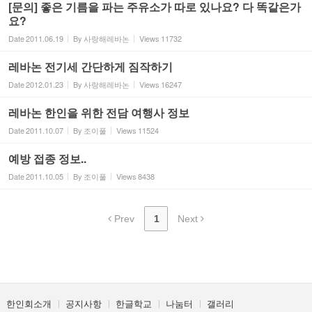
[문의] 좋은 기름을 파는 주유소가 따로 있나요? 다 똑같은가
요?
Date
2011.06.19
By
사랑해레바논
Views
11732
레바논 전기세 간단하게 짐작하기
Date
2012.01.23
By
사랑해레바논
Views
16247
레바논 한인을 위한 전담 여행사 정보
Date
2011.10.07
By
조이풀
Views
11524
예방 접종 정보..
Date
2011.10.05
By
조이풀
Views
8438
Prev
1
Next
한인회소개
공지사항
한글학교
나눔터
갤러리