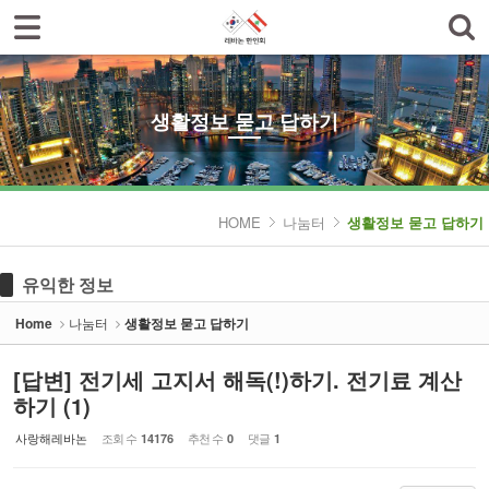
로그인
회원가입
Sketchbook5, 스케치북5
한인회소개
공지사항
생활정보 묻고 답하기
한글학교
Sketchbook5, 스케치북5
나눔터
HOME
나눔터
생활정보 묻고 답하기
- 한인동정
유익한 정보
- 생활정보 묻고 답하기
Home
나눔터
생활정보 묻고 답하기
- 레바논여행 묻고 답하기
[답변] 전기세 고지서 해독(!)하기. 전기료 계산
- 이야기마당
하기 (1)
갤러리
사랑해레바논
조회 수
추천 수
댓글
14176
0
1