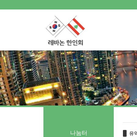
로그인
회원가입
Sketchbook5, 스케치북5
Sketchbook5, 스케치북5
한인회소개
공지사항
한글학교
Sketchbook5, 스케치북5
Sketchbook5, 스케치북5
나눔터
- 한인동정
- 생활정보 묻고 답하기
- 레바논여행 묻고 답하기
- 이야기마당
갤러리
나눔터
유