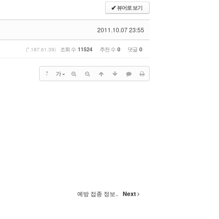
뷰어로 보기
✔
2011.10.07 23:55
조회 수
추천 수
댓글
11524
0
0
(*.187.61.39)
?
가
예방 접종 정보..
Next