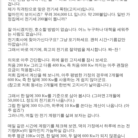
겁니다.
제가 직격탄으로 맞은 전기세 폭탄(고지서)입니다.
얼마인지 보이시죠? 무려 304,000 LL 입니다. 약 200불입니다. 일반 가
정집에서 전기세 200불이 뭡니까?
잘 아시겠지만, 호소할 방법이 없습니다.
어느 누구하나 대책을 세워주
는 사람도 없습니다.
전기회사에 찾아가신다구요? 그냥 포기하세요. 괜히 시간+기름값만
아깝습니다.
그래서 바로 여기에, 최고의 전기료 절약법을 제시합니다. 짜~잔 !
의외로 아주 간단합니다.
위에 올린 고지세를 잠시 보세요.
처음 200 Kw 그리고 다름 400 Kw, 즉 처음 600 Kw 까지는 아주 괜챦은
요금이 적용됩니다.
저희 집에서 계산을 해 보니까, 아주 평범한 가정의 경우에 2개월에
600 Kw, 즉 한 달에 300 Kw를 사용하는 게 쉽지 않더군요.
(참고로 저희 동네는 2개월에 한번씩 고지서가 날아옵니다.)
그래서 한 달에 300 Kw를 기준으로 삼아 봅시다. (그러면 2개월에
50,000 LL 정도의 전기료가 나옵니다.)
그럼 한 달에 300 이니까, 하루에 10 Kw를 쓴다는 계산이 나옵니다. (아
주 쉽죠?)
그러니까, 며칠 만 전기 계량기를 살펴 보자는 겁니다.
매일 같은 시간에 계량기를 체크해 보면, 댁의 가정에서 하루에 쓰는 전
기량(Kw)이 얼마인지 가늠하실 겁니다.
하루 평균 10Kw 이면, 한 달에 300, 두 달에 600 Kw가 되지 않겠습니