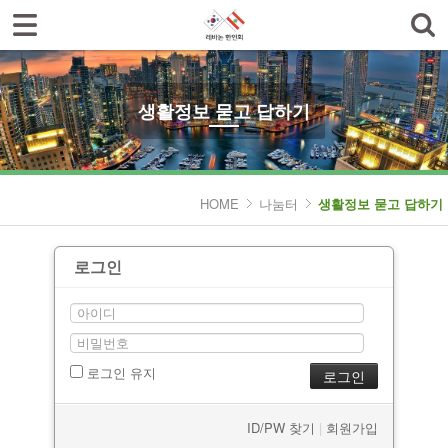
한인회소개
공지사항
생활정보 묻고 답하기
한글학교
나눔터
HOME
나눔터
생활정보 묻고 답하기
- 한인동정
로그인
- 생활정보 묻고 답하기
- 레바논여행 묻고 답하기
- 이야기마당
로그인 유지
갤러리
ID/PW 찾기
|
회원가입