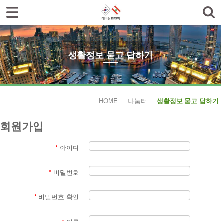
로그인
회원가입
한인회소개
공지사항
생활정보 묻고 답하기
한글학교
나눔터
HOME
나눔터
생활정보 묻고 답하기
- 한인동정
회원가입
- 생활정보 묻고 답하기
*
아이디
- 레바논여행 묻고 답하기
*
비밀번호
- 이야기마당
갤러리
*
비밀번호 확인