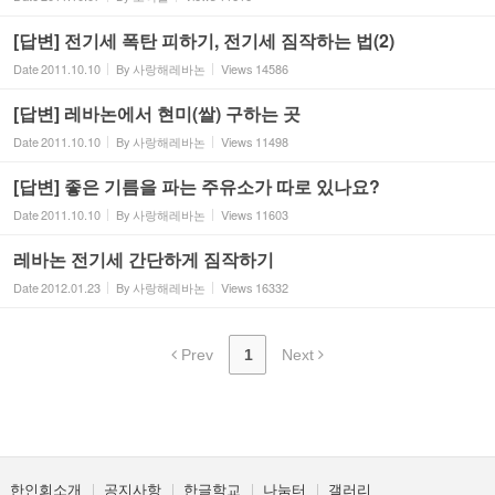
[답변] 전기세 폭탄 피하기, 전기세 짐작하는 법(2)
Date
2011.10.10
By
사랑해레바논
Views
14586
[답변] 레바논에서 현미(쌀) 구하는 곳
Date
2011.10.10
By
사랑해레바논
Views
11498
[답변] 좋은 기름을 파는 주유소가 따로 있나요?
Date
2011.10.10
By
사랑해레바논
Views
11603
레바논 전기세 간단하게 짐작하기
Date
2012.01.23
By
사랑해레바논
Views
16332
Prev
1
Next
한인회소개
공지사항
한글학교
나눔터
갤러리