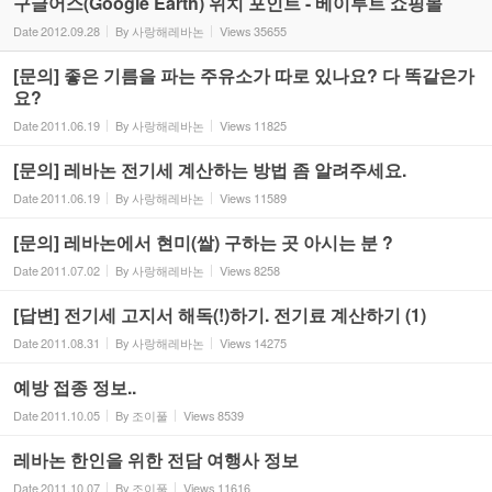
구글어스(Google Earth) 위치 포인트 - 베이루트 쇼핑몰
Date
2012.09.28
By
사랑해레바논
Views
35655
[문의] 좋은 기름을 파는 주유소가 따로 있나요? 다 똑같은가
요?
Date
2011.06.19
By
사랑해레바논
Views
11825
[문의] 레바논 전기세 계산하는 방법 좀 알려주세요.
Date
2011.06.19
By
사랑해레바논
Views
11589
[문의] 레바논에서 현미(쌀) 구하는 곳 아시는 분 ?
Date
2011.07.02
By
사랑해레바논
Views
8258
[답변] 전기세 고지서 해독(!)하기. 전기료 계산하기 (1)
Date
2011.08.31
By
사랑해레바논
Views
14275
예방 접종 정보..
Date
2011.10.05
By
조이풀
Views
8539
레바논 한인을 위한 전담 여행사 정보
Date
2011.10.07
By
조이풀
Views
11616