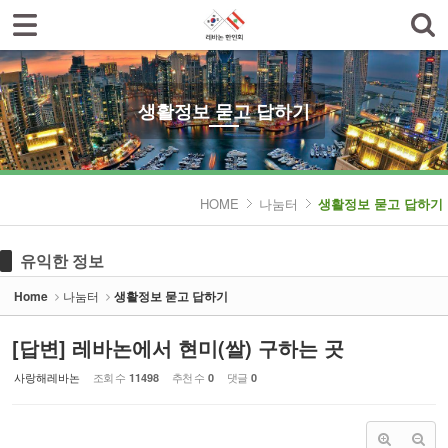
로그인
회원가입
Sketchbook5, 스케치북5
한인회소개
공지사항
생활정보 묻고 답하기
한글학교
Sketchbook5, 스케치북5
나눔터
HOME
나눔터
생활정보 묻고 답하기
- 한인동정
유익한 정보
- 생활정보 묻고 답하기
Home
나눔터
생활정보 묻고 답하기
- 레바논여행 묻고 답하기
[답변] 레바논에서 현미(쌀) 구하는 곳
- 이야기마당
사랑해레바논
조회 수
추천 수
댓글
11498
0
0
갤러리