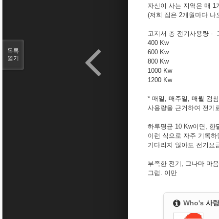
자신이 사는 지역은 매 1
(저희 집은 2개월마다 
고지서 총 전기사용량 - 
400 Kw - 39
목록
600 Kw - 51
열기
800 Kw - 69
1000 Kw - 95
1200 Kw - 139
* 매일, 매주일, 매월 검
사용량을 근거하여 전기료
하루평균 10 Kw이면, 한달이
이런 식으로 자주 기록하
기다리지 않아도 전기요금
부족한 전기, 그나마 마
그럼. 이만
Who's
사