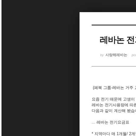
Sketchbook5, 스케치북5
레바논 전
Sketchbook5, 스케치북5
사랑해레바논
by
po
(페북 그룹-레바논 거주 
요즘 전기 때문에 고생이
레바논 전기사용량에 따른
다음과 같이 계산해 봤습
...
레바논 전기요금표
* 지역마다 매 1개월/ 