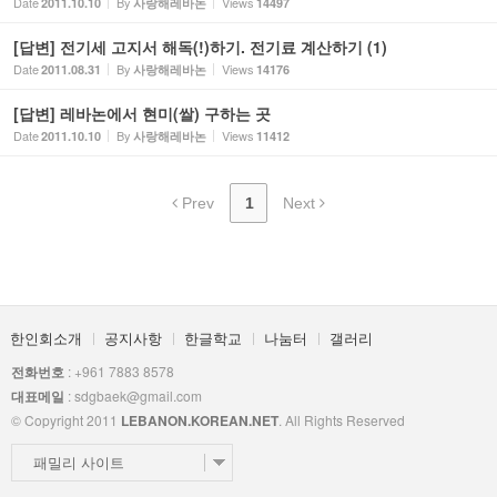
Date
By
Views
2011.10.10
사랑해레바논
14497
[답변] 전기세 고지서 해독(!)하기. 전기료 계산하기 (1)
Date
By
Views
2011.08.31
사랑해레바논
14176
[답변] 레바논에서 현미(쌀) 구하는 곳
Date
By
Views
2011.10.10
사랑해레바논
11412
Prev
1
Next
한인회소개
공지사항
한글학교
나눔터
갤러리
전화번호
: +961 7883 8578
대표메일
: sdgbaek@gmail.com
© Copyright 2011
LEBANON.KOREAN.NET
. All Rights Reserved
패밀리 사이트