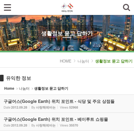
로그인
회원가입
Sketchbook5, 스케치북5
한인회소개
공지사항
생활정보 묻고 답하기
한글학교
Sketchbook5, 스케치북5
나눔터
HOME
나눔터
생활정보 묻고 답하기
- 한인동정
유익한 정보
- 생활정보 묻고 답하기
Home
나눔터
생활정보 묻고 답하기
- 레바논여행 묻고 답하기
구글어스(Google Earth) 위치 포인트 - 식당 및 주요 상점들
- 이야기마당
Date
By
Views
2012.09.28
사랑해레바논
52968
갤러리
구글어스(Google Earth) 위치 포인트 - 베이루트 쇼핑몰
Date
By
Views
2012.09.28
사랑해레바논
35570