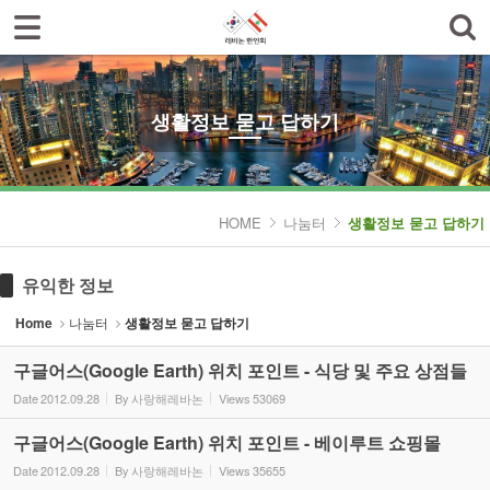
로그인
회원가입
Sketchbook5, 스케치북5
한인회소개
공지사항
생활정보 묻고 답하기
한글학교
Sketchbook5, 스케치북5
나눔터
HOME
나눔터
생활정보 묻고 답하기
- 한인동정
유익한 정보
- 생활정보 묻고 답하기
Home
나눔터
생활정보 묻고 답하기
- 레바논여행 묻고 답하기
구글어스(Google Earth) 위치 포인트 - 식당 및 주요 상점들
- 이야기마당
Date
2012.09.28
By
사랑해레바논
Views
53069
갤러리
구글어스(Google Earth) 위치 포인트 - 베이루트 쇼핑몰
Date
2012.09.28
By
사랑해레바논
Views
35655