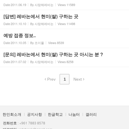
Date
2011.06.19
By
사랑해레바논
Views
11589
[답변] 레바논에서 현미(쌀) 구하는 곳
Date
2011.10.10
By
사랑해레바논
Views
11498
예방 접종 정보..
Date
2011.10.05
By
조이풀
Views
8539
[문의] 레바논에서 현미(쌀) 구하는 곳 아시는 분 ?
Date
2011.07.02
By
사랑해레바논
Views
8258
Prev
1
Next
한인회소개
공지사항
한글학교
나눔터
갤러리
전화번호
: +961 7883 8578