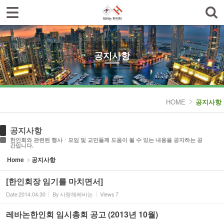
로그인
회원가입
Sketchbook5, 스케치북5
한인회소개
공지사항
공지사항
한글학교
Sketchbook5, 스케치북5
나눔터
HOME
공지사항
갤러리
공지사항
한인회와 관련된 행사ㆍ모임 및 교민들께 도움이 될 수 있는 내용을 공지하는 공
간입니다.
Home
공지사항
[한인회장 임기를 마치면서]
Date
2014.04.30
By
사랑해레바논
Views
7
레바논한인회 임시총회 공고 (2013년 10월)