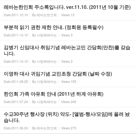
레바논한인회 주소록입니다. ver.11.10. (2011년 10월 기준)
Date
2011.10.10
By
레바논한인회
Views
13
부분적 읽기 권한 제한 안내. (정회원 등록필수)
Date
2011.10.10
By
사랑해레바논
Views
3
김병기 신임대사 취임기념 레바논교민 간담회(만찬)를 갖습
니다.
Date
2011.10.10
By
사랑해레바논
Views
3
이영하 대사 귀임기념 교민초청 간담회 (날짜 수정)
Date
2011.08.25
By
사랑해레바논
Views
155
한인회 가족 야유회 안내 (2011년 하계 야유회)
Date
2011.07.24
By
사랑해레바논
Views
245
수교30주년 행사장 (위치) 약도- [앨범-행사/모임]에 올려 놨
습니다.
Date
2011.06.24
By
레바논한인회
Views
273