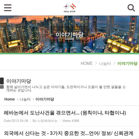
로그인
회원가입
Sketchbook5, 스케치북5
한인회소개
공지사항
이야기마당
한글학교
Sketchbook5, 스케치북5
나눔터
HOME
나눔터
이야기마당
- 한인동정
이야기마당
- 생활정보 묻고 답하기
함께 살아가면서 나누고 싶은 이야기들, 도전적이거나 도움이 될 만한 글들을 소
개하는 곳입니다.
- 레바논여행 묻고 답하기
Home
나눔터
이야기마당
- 이야기마당
레바논에서 도난사건을 겪으면서... (원칙이냐, 타협이냐)
Date
2013.04.06
By
사랑해레바논
Views
4388
갤러리
외국에서 산다는 것 - 3가지 중요한 것...언어/ 정보/ 신뢰관계