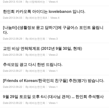
Date
2013.10.04
By
사랑해레바논
Views
4
한인회 카카오톡 아이디는 lovelebanon 입니다.
Date
2013.04.03
By
레바논한인회A
Views
4
[나눔터]-[생활정보 묻고 답하기]에 구글어스 포인트 올립니
다.
Date
2012.09.29
By
레바논한인회
Views
3
교민 비상 연락체계표 (2012년 9월 30일, 현재)
Date
2012.09.28
By
레바논한인회
Views
2
추석모임 광고 다시 한번 드립니다.
Date
2012.09.27
By
레바논한인회
Views
1
‎[Friends of Korean/한국인의 친구들] 추천(평가) 받습니다.
Date
2012.09.22
By
레바논한인회
Views
1
9월 29일 토요일 오후 4시 (대사님 관저) ... 한인회 추석행사
Date
2012.09.22
By
레바논한인회
Views
1