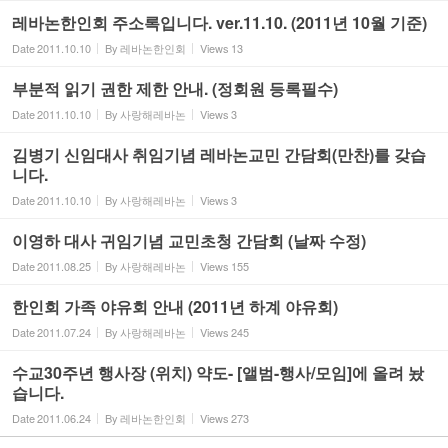
레바논한인회 주소록입니다. ver.11.10. (2011년 10월 기준)
Date
2011.10.10
By
레바논한인회
Views
13
부분적 읽기 권한 제한 안내. (정회원 등록필수)
Date
2011.10.10
By
사랑해레바논
Views
3
김병기 신임대사 취임기념 레바논교민 간담회(만찬)를 갖습
니다.
Date
2011.10.10
By
사랑해레바논
Views
3
이영하 대사 귀임기념 교민초청 간담회 (날짜 수정)
Date
2011.08.25
By
사랑해레바논
Views
155
한인회 가족 야유회 안내 (2011년 하계 야유회)
Date
2011.07.24
By
사랑해레바논
Views
245
수교30주년 행사장 (위치) 약도- [앨범-행사/모임]에 올려 놨
습니다.
Date
2011.06.24
By
레바논한인회
Views
273