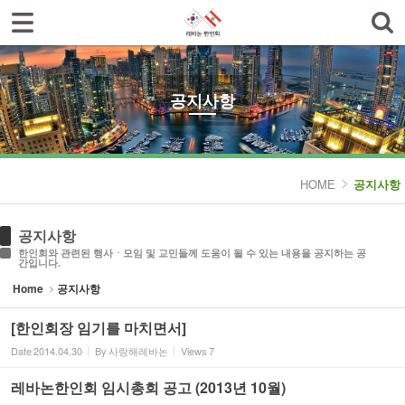
로그인
회원가입
Sketchbook5, 스케치북5
한인회소개
공지사항
공지사항
한글학교
Sketchbook5, 스케치북5
나눔터
HOME
공지사항
갤러리
공지사항
한인회와 관련된 행사ㆍ모임 및 교민들께 도움이 될 수 있는 내용을 공지하는 공
간입니다.
Home
공지사항
[한인회장 임기를 마치면서]
Date
2014.04.30
By
사랑해레바논
Views
7
레바논한인회 임시총회 공고 (2013년 10월)