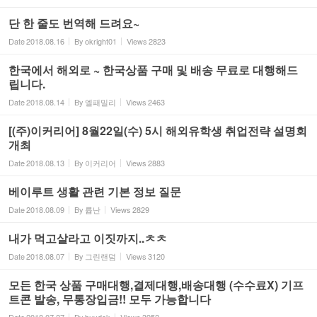
단 한 줄도 번역해 드려요~
Date
2018.08.16
By
okright01
Views
2823
한국에서 해외로 ~ 한국상품 구매 및 배송 무료로 대행해드
립니다.
Date
2018.08.14
By
엘패밀리
Views
2463
[(주)이커리어] 8월22일(수) 5시 해외유학생 취업전략 설명회
개최
Date
2018.08.13
By
이커리어
Views
2883
베이루트 생활 관련 기본 정보 질문
Date
2018.08.09
By
륩난
Views
2829
내가 먹고살라고 이짓까지..ㅊㅊ
Date
2018.08.07
By
그린랜덤
Views
3120
모든 한국 상품 구매대행,결제대행,배송대행 (수수료X) 기프
트콘 발송, 무통장입금!! 모두 가능합니다