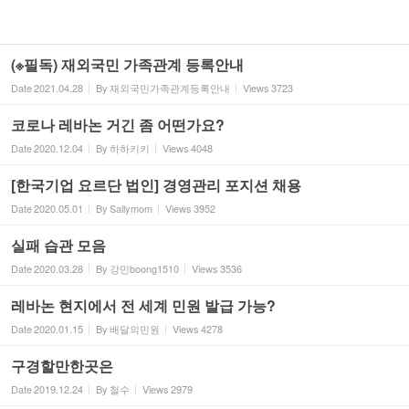
(※필독) 재외국민 가족관계 등록안내
Date
2021.04.28
By
재외국민가족관계등록안내
Views
3723
코로나 레바논 거긴 좀 어떤가요?
Date
2020.12.04
By
하하키키
Views
4048
[한국기업 요르단 법인] 경영관리 포지션 채용
Date
2020.05.01
By
Sallymom
Views
3952
실패 습관 모음
Date
2020.03.28
By
강민boong1510
Views
3536
레바논 현지에서 전 세계 민원 발급 가능?
Date
2020.01.15
By
배달의민원
Views
4278
구경할만한곳은
Date
2019.12.24
By
철수
Views
2979