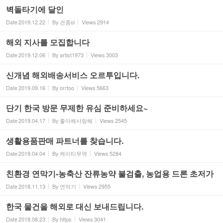
벽돌타기에 달인
Date
2019.12.22
By
건종oi
Views
2914
해외 지사를 모집합니다
Date
2019.12.06
By
artist1973
Views
3003
신개념 해외배송서비스 오르투입니다.
Date
2019.09.16
By
orrtoo
Views
5663
단기 한국 방문 무제한 유심 준비하세요~
Date
2019.04.17
By
좋아해사랑해
Views
2545
생활용품판매 파트너를 찾습니다.
Date
2019.04.04
By
케이티무역
Views
5284
친환경 연막기-농축산 잔류농약 불검출, 농업용 드론 초저가
Date
2018.11.13
By
연막기
Views
2955
한국 물건을 해외로 대신 보내드립니다.
Date
2018.08.23
By
https
Views
3041