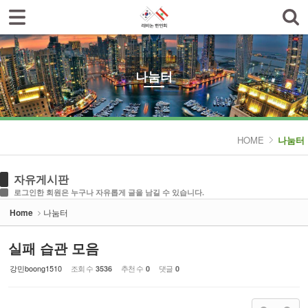
로그인
회원가입
Sketchbook5, 스케치북5
한인회소개
공지사항
나눔터
한글학교
Sketchbook5, 스케치북5
나눔터
HOME
나눔터
- 한인동정
자유게시판
- 생활정보 묻고 답하기
로그인한 회원은 누구나 자유롭게 글을 남길 수 있습니다.
Home
나눔터
- 레바논여행 묻고 답하기
- 이야기마당
실패 습관 모음
강민boong1510
조회 수
추천 수
댓글
3536
0
0
갤러리