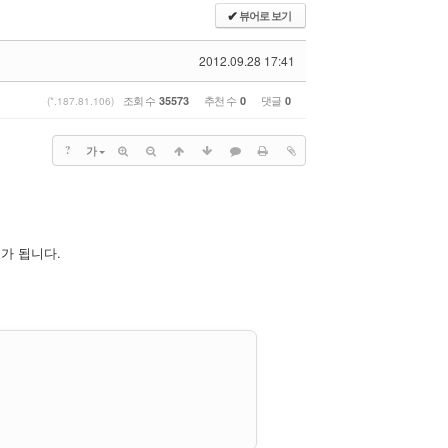
뷰어로 보기
✔
2012.09.28 17:41
조회 수
추천 수
댓글
35573
0
0
(*.187.81.106)
?
가
가 됩니다.