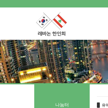
로그인
회원가입
Sketchbook5, 스케치북5
Sketchbook5, 스케치북5
한인회소개
공지사항
한글학교
Sketchbook5, 스케치북5
Sketchbook5, 스케치북5
나눔터
- 한인동정
- 생활정보 묻고 답하기
- 레바논여행 묻고 답하기
- 이야기마당
갤러리
나눔터
유