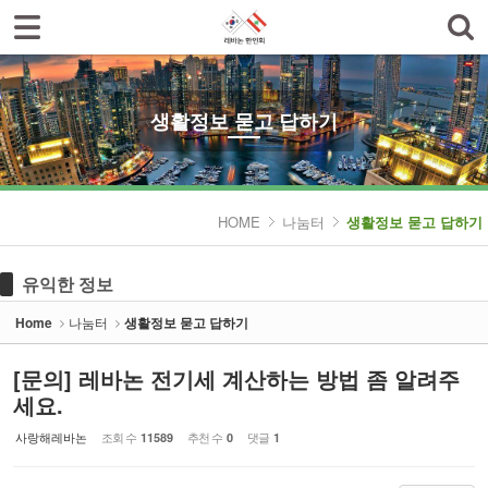
로그인
회원가입
Sketchbook5, 스케치북5
한인회소개
공지사항
생활정보 묻고 답하기
한글학교
Sketchbook5, 스케치북5
나눔터
HOME
나눔터
생활정보 묻고 답하기
- 한인동정
유익한 정보
- 생활정보 묻고 답하기
Home
나눔터
생활정보 묻고 답하기
- 레바논여행 묻고 답하기
[문의] 레바논 전기세 계산하는 방법 좀 알려주
- 이야기마당
세요.
갤러리
사랑해레바논
조회 수
추천 수
댓글
11589
0
1