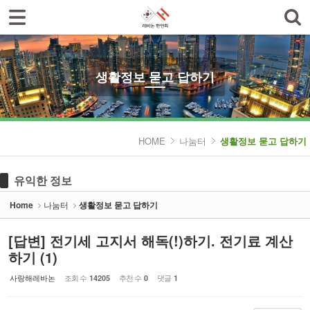
로그인
회원가입
Sketchbook5, 스케치북5
한인회소개
공지사항
생활정보 묻고 답하기
한글학교
Sketchbook5, 스케치북5
나눔터
HOME
나눔터
생활정보 묻고 답하기
- 한인동정
유익한 정보
- 생활정보 묻고 답하기
Home
나눔터
생활정보 묻고 답하기
- 레바논여행 묻고 답하기
[답변] 전기세 고지서 해독(!)하기. 전기료 계산
- 이야기마당
하기 (1)
갤러리
사랑해레바논
조회 수
추천 수
댓글
14205
0
1