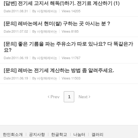
[답변] 전기세 고지서 해독(!)하기. 전기료 계산하기 (1)
Date
2011.08.31
By
사랑해레바논
Views
14205
[문의] 레바논에서 현미(쌀) 구하는 곳 아시는 분 ?
Date
2011.07.02
By
사랑해레바논
Views
8185
[문의] 좋은 기름을 파는 주유소가 따로 있나요? 다 똑같은가
요?
Date
2011.06.19
By
사랑해레바논
Views
11767
[문의] 레바논 전기세 계산하는 방법 좀 알려주세요.
Date
2011.06.19
By
사랑해레바논
Views
11503
Prev
1
Next
한인회소개
공지사항
한글학교
나눔터
갤러리